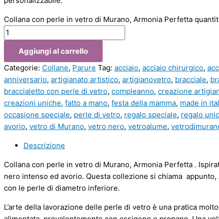
personalizzabile.
Collana con perle in vetro di Murano, Armonia Perfetta quantit
Aggiungi al carrello
Categorie:
Collane
,
Parure
Tag:
acciaio
,
acciaio chirurgico
,
acc
anniversario
,
artigianato artistico
,
artigianovetro
,
bracciale
,
br
braccialetto con perle di vetro
,
compleanno
,
creazione artigian
creazioni uniche
,
fatto a mano
,
festa della mamma
,
made in ita
occasione speciale
,
perle di vetro
,
regalo speciale
,
regalo uni
avorio
,
vetro di Murano
,
vetro nero
,
vetroalume
,
vetrodimuran
Descrizione
Collana con perle in vetro di Murano, Armonia Perfetta . Ispir
nero intenso ed avorio. Questa collezione si chiama appunto, A
con le perle di diametro inferiore.
L’arte della lavorazione delle perle di vetro è una pratica molt
alimentata prevalentemente con ossigeno e propano. Una volta 