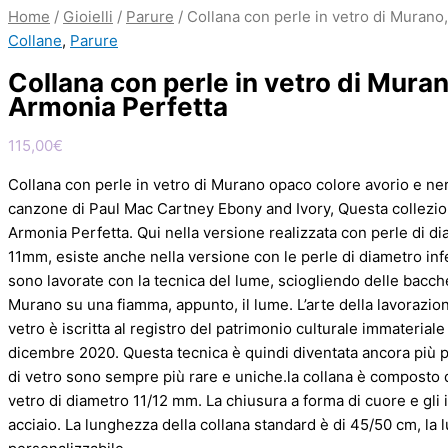
Home
/
Gioielli
/
Parure
/ Collana con perle in vetro di Murano
Collane
,
Parure
Collana con perle in vetro di Muran
Armonia Perfetta
115,00
€
Collana con perle in vetro di Murano opaco colore avorio e nero
canzone di Paul Mac Cartney Ebony and Ivory, Questa collezio
Armonia Perfetta. Qui nella versione realizzata con perle di di
11mm, esiste anche nella versione con le perle di diametro inf
sono lavorate con la tecnica del lume, sciogliendo delle bacche
Murano su una fiamma, appunto, il lume. L’arte della lavorazion
vetro è iscritta al registro del patrimonio culturale immateriale
dicembre 2020. Questa tecnica è quindi diventata ancora più p
di vetro sono sempre più rare e uniche.la collana è composto d
vetro di diametro 11/12 mm. La chiusura a forma di cuore e gli i
acciaio. La lunghezza della collana standard è di 45/50 cm, la