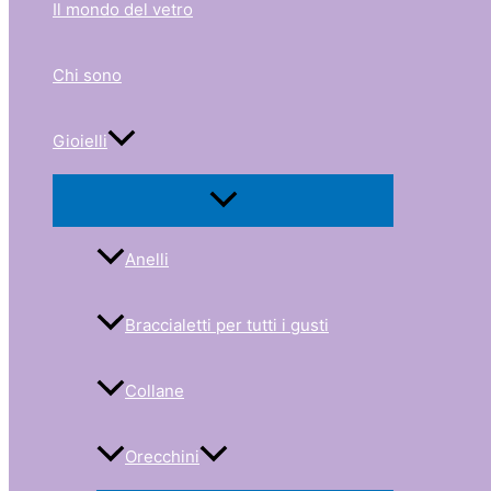
Il mondo del vetro
Chi sono
Gioielli
Anelli
Braccialetti per tutti i gusti
Collane
Orecchini