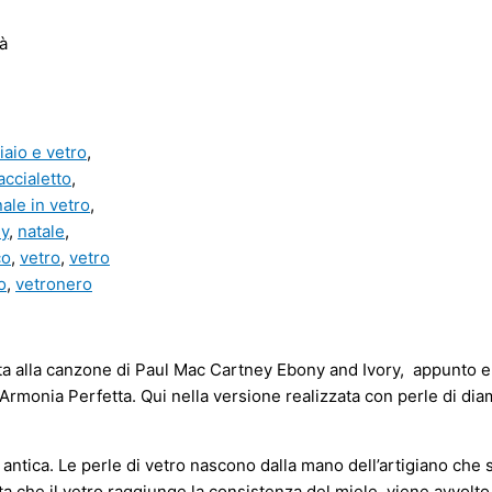
à
iaio e vetro
,
accialetto
,
ale in vetro
,
ly
,
natale
,
co
,
vetro
,
vetro
o
,
vetronero
ata alla canzone di Paul Mac Cartney Ebony and Ivory, appunto eb
rmonia Perfetta. Qui nella versione realizzata con perle di dia
o antica. Le perle di vetro nascono dalla mano dell’artigiano che
che il vetro raggiunge la consistenza del miele, viene avvolto 