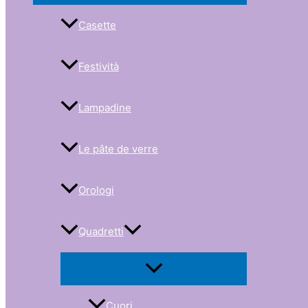
Casette
Festività
Lampadine
Le pâte de verre
Orologi
Quadretti
Cuori