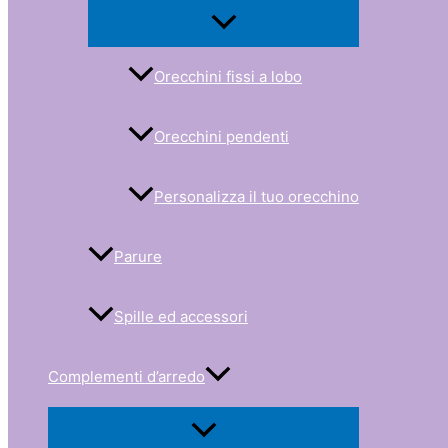
Orecchini fissi a lobo
Orecchini pendenti
Personalizza il tuo orecchino
Parure
Spille ed accessori
Complementi d’arredo