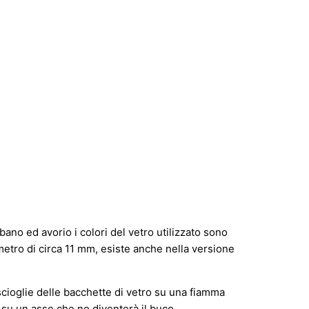
ano ed avorio i colori del vetro utilizzato sono
metro di circa 11 mm, esiste anche nella versione
 scioglie delle bacchette di vetro su una fiamma
su un asse che ne diventerà il buco.