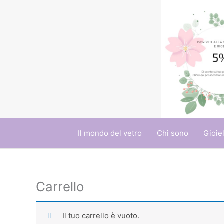
Vai
al
contenuto
Il mondo del vetro
Chi sono
Gioiel
Carrello
Il tuo carrello è vuoto.