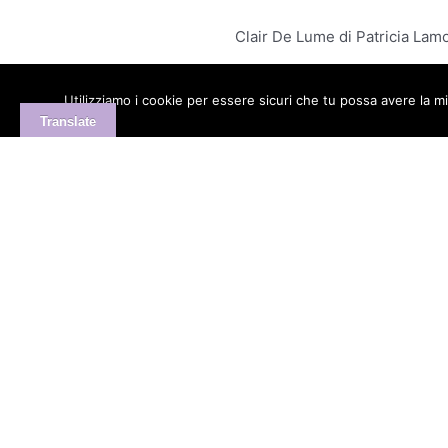
Clair De Lume di Patricia La
Utilizziamo i cookie per essere sicuri che tu possa avere la mi
Translate
×
MENU
Kuaby
Maggiore visibilità sui motori di ricerca
1
Fresature, scanalature e dettagli: il valore delle finitur
2
Levigatura del legno: perché incide su finitura, tatto e 
3
Taglio del legno e precisione: cosa distingue una lavor
4
Cucina su misura in legno: funzionalità, estetica e dur
5
Armadio su misura: soluzioni per camere, ingressi e spaz
6
Gioielli artigianali e preziosi: come riconoscere qualità