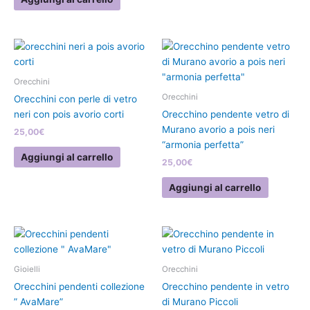
Orecchini
Orecchini
Orecchini con perle di vetro
neri con pois avorio corti
Orecchino pendente vetro di
Murano avorio a pois neri
25,00
€
“armonia perfetta”
Aggiungi al carrello
25,00
€
Aggiungi al carrello
Questo
prodotto
ha
Gioielli
Orecchini
più
Orecchini pendenti collezione
Orecchino pendente in vetro
varianti.
” AvaMare”
di Murano Piccoli
Le