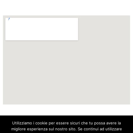
k
a
p
m
Clair De Lume di Patricia Lamouroux via fratelli Carle 9 Chiusa di
Utilizziamo i cookie per essere sicuri che tu possa avere la
Pesio 12013 P.iva 03786820047 C.F. LMRPRC64S49Z110C
migliore esperienza sul nostro sito. Se continui ad utilizzare