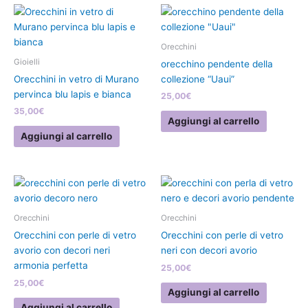
Orecchini
Gioielli
orecchino pendente della
Orecchini in vetro di Murano
collezione “Uaui”
pervinca blu lapis e bianca
25,00
€
35,00
€
Aggiungi al carrello
Aggiungi al carrello
Orecchini
Orecchini
Orecchini con perle di vetro
Orecchini con perle di vetro
avorio con decori neri
neri con decori avorio
armonia perfetta
25,00
€
25,00
€
Aggiungi al carrello
Aggiungi al carrello