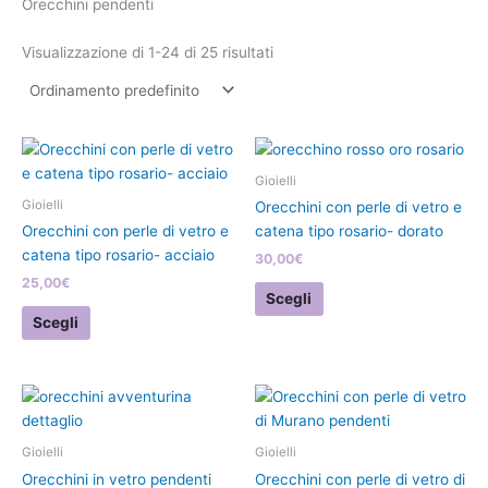
Orecchini pendenti
Visualizzazione di 1-24 di 25 risultati
Questo
Questo
prodotto
prodotto
Gioielli
ha
ha
Gioielli
Orecchini con perle di vetro e
più
più
Orecchini con perle di vetro e
catena tipo rosario- dorato
varianti.
varianti.
catena tipo rosario- acciaio
30,00
€
Le
Le
25,00
€
opzioni
opzioni
Scegli
possono
possono
Scegli
essere
essere
scelte
scelte
nella
nella
pagina
pagina
del
del
Gioielli
Gioielli
prodotto
prodotto
Orecchini in vetro pendenti
Orecchini con perle di vetro di