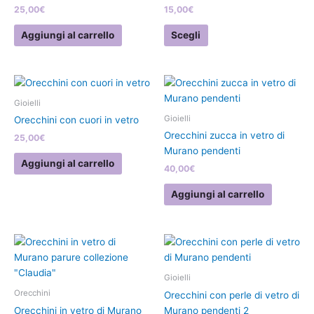
25,00
€
15,00
€
opzioni
possono
Aggiungi al carrello
Scegli
essere
scelte
nella
pagina
Gioielli
del
Gioielli
Orecchini con cuori in vetro
prodotto
Orecchini zucca in vetro di
25,00
€
Murano pendenti
Aggiungi al carrello
40,00
€
Aggiungi al carrello
Questo
prodotto
ha
Gioielli
più
Orecchini
Orecchini con perle di vetro di
varianti.
Orecchini in vetro di Murano
Murano pendenti 2