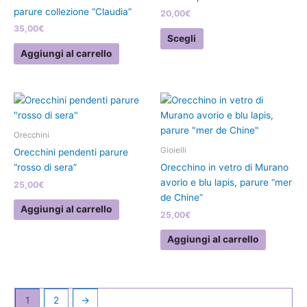
Le
parure collezione “Claudia”
20,00
€
opzioni
35,00
€
possono
Scegli
essere
Aggiungi al carrello
scelte
nella
pagina
del
prodotto
Orecchini
Gioielli
Orecchini pendenti parure
“rosso di sera”
Orecchino in vetro di Murano
avorio e blu lapis, parure “mer
25,00
€
de Chine”
Aggiungi al carrello
25,00
€
Aggiungi al carrello
1
2
→