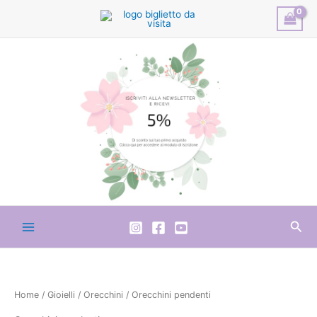
Vai
al
contenuto
Cer
Home
/
Gioielli
/
Orecchini
/ Orecchini pendenti