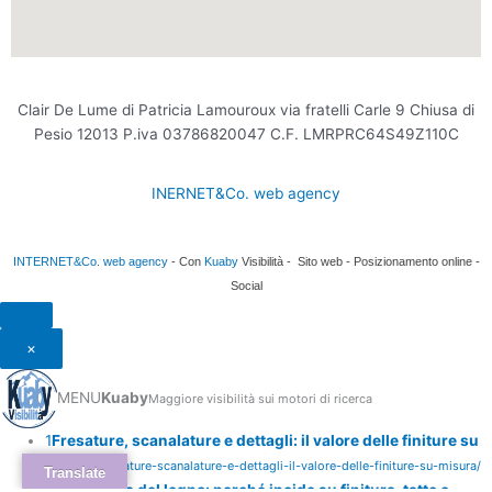
Clair De Lume di Patricia Lamouroux via fratelli Carle 9 Chiusa di
Pesio 12013 P.iva 03786820047 C.F. LMRPRC64S49Z110C
INERNET&Co. web agency
INTERNET&Co. web agency
- Con
Kuaby
Visibilità - Sito web - Posizionamento online -
Social
×
MENU
Kuaby
Maggiore visibilità sui motori di ricerca
1
Fresature, scanalature e dettagli: il valore delle finiture su
misura
/fresature-scanalature-e-dettagli-il-valore-delle-finiture-su-misura/
Translate
2
Levigatura del legno: perché incide su finitura, tatto e