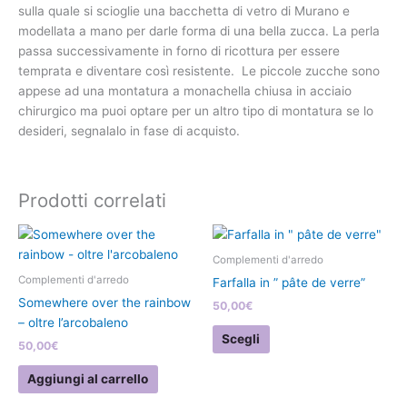
sulla quale si scioglie una bacchetta di vetro di Murano e
modellata a mano per darle forma di una bella zucca. La perla
passa successivamente in forno di ricottura per essere
temprata e diventare così resistente. Le piccole zucche sono
appese ad una montatura a monachella chiusa in acciaio
chirurgico ma puoi optare per un altro tipo di montatura se lo
desideri, segnalalo in fase di acquisto.
Prodotti correlati
Questo
prodotto
Complementi d'arredo
ha
Complementi d'arredo
Farfalla in ” pâte de verre”
più
Somewhere over the rainbow
50,00
€
varianti.
– oltre l’arcobaleno
Le
Scegli
50,00
€
opzioni
possono
Aggiungi al carrello
essere