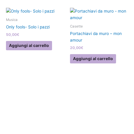
scelte
nella
pagina
Musica
del
Casette
Only fools- Solo i pazzi
prodotto
Portachiavi da muro – mon
50,00
€
amour
Aggiungi al carrello
20,00
€
Aggiungi al carrello