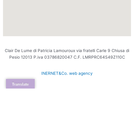
Clair De Lume di Patricia Lamouroux via fratelli Carle 9 Chiusa di
Pesio 12013 P.iva 03786820047 C.F. LMRPRC64S49Z110C
INERNET&Co. web agency
Translate
INTERNET&Co. web agency
- Con
Kuaby
Visibilità - Sito web - Posizionamento online -
Social
×
MENU
Kuaby
Maggiore visibilità sui motori di ricerca