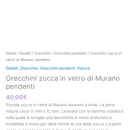
di
Murano
pendenti
quantità
Home
/
Gioielli
/
Orecchini
/
Orecchini pendenti
/ Orecchini zucca in
vetro di Murano pendenti
Gioielli
,
Orecchini
,
Orecchini pendenti
,
Parure
Orecchini zucca in vetro di Murano
pendenti
40,00
€
Piccola zucca in vetro di Murano lavorato a lume. La perla
misura circa 17 mm x 12 mm. Lavorata con la fiamma ossidrica
sulla quale si scioglie una bacchetta di vetro di Murano e
modellata a mano per darle forma di una bella zucca. La perla