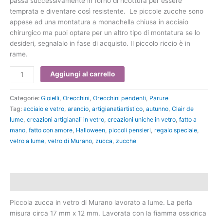
passa successivamente in forno di ricottura per essere
temprata e diventare così resistente. Le piccole zucche sono
appese ad una montatura a monachella chiusa in acciaio
chirurgico ma puoi optare per un altro tipo di montatura se lo
desideri, segnalalo in fase di acquisto. Il piccolo riccio è in
rame.
Aggiungi al carrello
Categorie:
Gioielli
,
Orecchini
,
Orecchini pendenti
,
Parure
Tag:
acciaio e vetro
,
arancio
,
artigianatiartistico
,
autunno
,
Clair de
lume
,
creazioni artigianali in vetro
,
creazioni uniche in vetro
,
fatto a
mano
,
fatto con amore
,
Halloween
,
piccoli pensieri
,
regalo speciale
,
vetro a lume
,
vetro di Murano
,
zucca
,
zucche
Descrizione
Piccola zucca in vetro di Murano lavorato a lume. La perla
misura circa 17 mm x 12 mm. Lavorata con la fiamma ossidrica