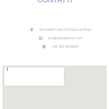
e
t
t
t
b
a
s
u
o
g
a
b
Via fratelli Carle 9 Chiusa di Pesio
o
r
p
e
info@clairdelume.com
k
a
p
+39 335 6508063
m