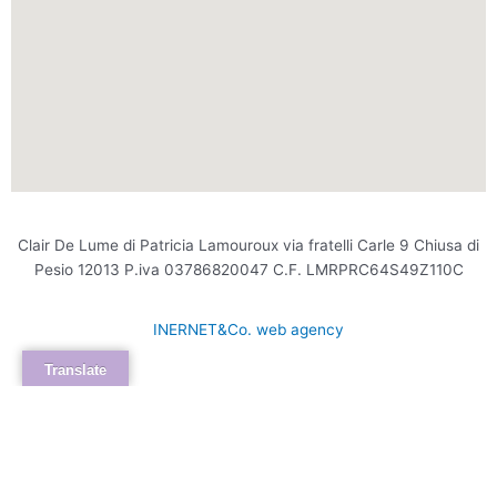
Clair De Lume di Patricia Lamouroux via fratelli Carle 9 Chiusa di
Pesio 12013 P.iva 03786820047 C.F. LMRPRC64S49Z110C
INERNET&Co. web agency
Translate
INTERNET&Co. web agency
- Con
Kuaby
Visibilità - Sito web - Posizionamento online -
Social
×