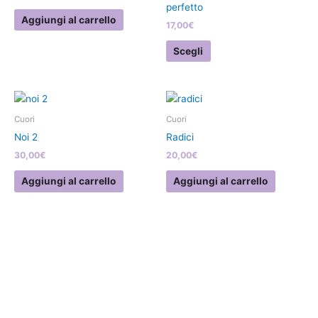
perfetto
Le
Aggiungi al carrello
17,00
€
opzioni
possono
Scegli
essere
scelte
nella
pagina
Cuori
Cuori
del
Noi 2
Radici
prodotto
30,00
€
20,00
€
Aggiungi al carrello
Aggiungi al carrello