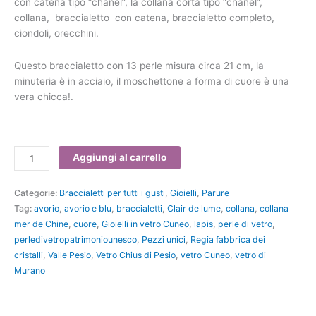
con catena tipo “chanel”, la collana corta tipo “chanel”,
collana, braccialetto con catena, braccialetto completo,
ciondoli, orecchini.
Questo braccialetto con 13 perle misura circa 21 cm, la
minuteria è in acciaio, il moschettone a forma di cuore è una
vera chicca!.
Aggiungi al carrello
Categorie:
Braccialetti per tutti i gusti
,
Gioielli
,
Parure
Tag:
avorio
,
avorio e blu
,
braccialetti
,
Clair de lume
,
collana
,
collana
mer de Chine
,
cuore
,
Gioielli in vetro Cuneo
,
lapis
,
perle di vetro
,
perledivetropatrimoniounesco
,
Pezzi unici
,
Regia fabbrica dei
cristalli
,
Valle Pesio
,
Vetro Chius di Pesio
,
vetro Cuneo
,
vetro di
Murano