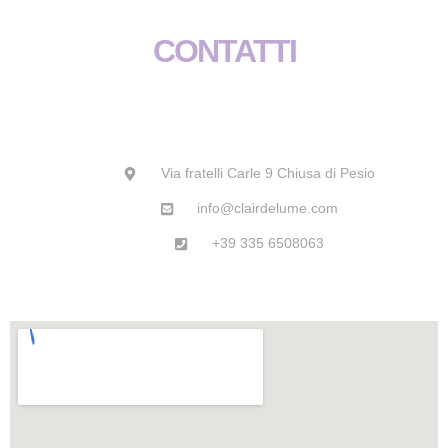
b
a
s
u
o
g
a
b
CONTATTI
o
r
p
e
k
a
p
m
Via fratelli Carle 9 Chiusa di Pesio
info@clairdelume.com
+39 335 6508063