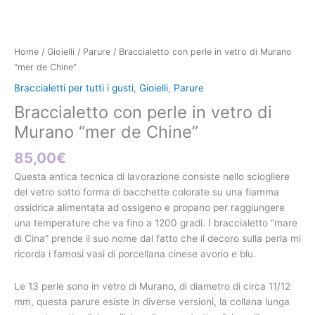
vetro
di
Murano
"mer
Home
/
Gioielli
/
Parure
/ Braccialetto con perle in vetro di Murano
de
“mer de Chine”
Chine"
Braccialetti per tutti i gusti
,
Gioielli
,
Parure
quantità
Braccialetto con perle in vetro di
Murano “mer de Chine”
85,00
€
Questa antica tecnica di lavorazione consiste nello sciogliere
del vetro sotto forma di bacchette colorate su una fiamma
ossidrica alimentata ad ossigeno e propano per raggiungere
una temperature che va fino a 1200 gradi. I braccialetto
“mare
di Cina” prende il suo nome dal fatto che il decoro sulla perla mi
ricorda i famosi vasi di porcellana cinese avorio e blu.
Le 13 perle sono in vetro di Murano, di diametro di circa 11/12
mm, questa parure esiste in diverse versioni, la collana lunga