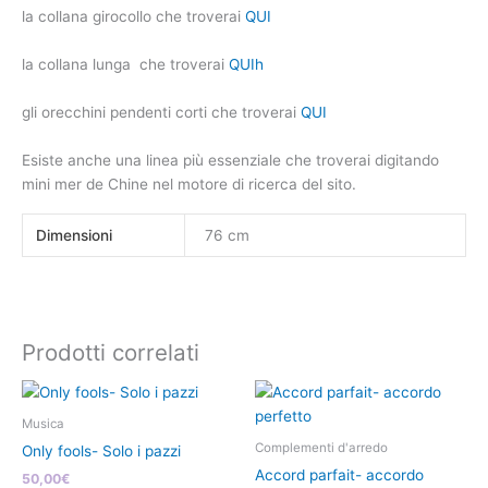
la collana girocollo che troverai
QUI
la collana lunga che troverai
QUI
h
gli orecchini pendenti corti che troverai
QUI
Esiste anche una linea più essenziale che troverai digitando
mini mer de Chine nel motore di ricerca del sito.
Dimensioni
76 cm
Prodotti correlati
Questo
prodotto
Musica
ha
Complementi d'arredo
Only fools- Solo i pazzi
più
Accord parfait- accordo
50,00
€
varianti.