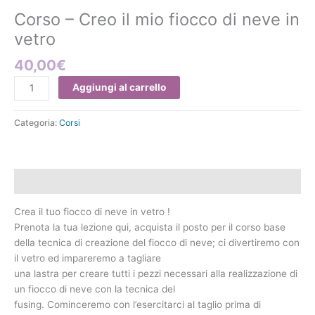
mio
Corso – Creo il mio fiocco di neve in
fiocco
di
vetro
neve
40,00
€
in
vetro
Aggiungi al carrello
quantità
Categoria:
Corsi
Descrizione
Crea il tuo fiocco di neve in vetro !
Prenota la tua lezione qui, acquista il posto per il corso base
della tecnica di creazione del fiocco di neve; ci divertiremo con
il vetro ed impareremo a tagliare
una lastra per creare tutti i pezzi necessari alla realizzazione di
un fiocco di neve con la tecnica del
fusing. Cominceremo con l’esercitarci al taglio prima di