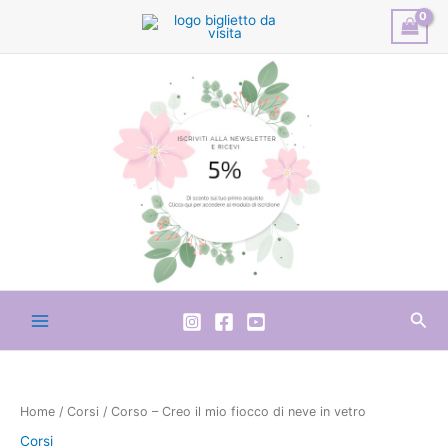
Vai
al
contenuto
Cer
Corso
-
Creo
Home
/
Corsi
/ Corso – Creo il mio fiocco di neve in vetro
il
Corsi