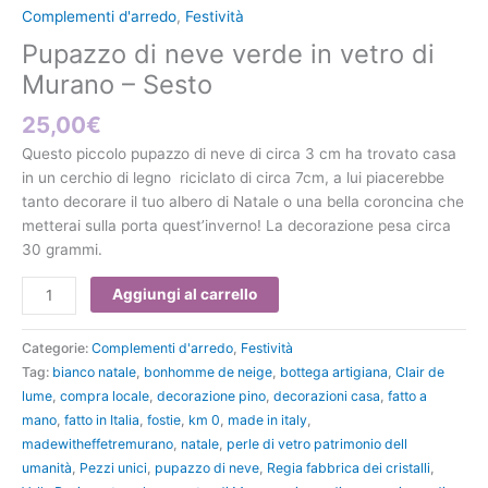
in
Complementi d'arredo
,
Festività
vetro
Pupazzo di neve verde in vetro di
di
Murano
Murano – Sesto
-
25,00
€
Sesto
quantità
Questo piccolo pupazzo di neve di circa 3 cm ha trovato casa
in un cerchio di legno riciclato di circa 7cm, a lui piacerebbe
tanto decorare il tuo albero di Natale o una bella coroncina che
metterai sulla porta quest’inverno! La decorazione pesa circa
30 grammi.
Aggiungi al carrello
Categorie:
Complementi d'arredo
,
Festività
Tag:
bianco natale
,
bonhomme de neige
,
bottega artigiana
,
Clair de
lume
,
compra locale
,
decorazione pino
,
decorazioni casa
,
fatto a
mano
,
fatto in Italia
,
fostie
,
km 0
,
made in italy
,
madewitheffetremurano
,
natale
,
perle di vetro patrimonio dell
umanità
,
Pezzi unici
,
pupazzo di neve
,
Regia fabbrica dei cristalli
,