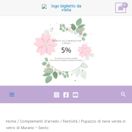
Vai
al
contenuto
Cer
Pupazzo
di
neve
Home
/
Complementi d'arredo
/
Festività
/ Pupazzo di neve verde in
verde
vetro di Murano – Sesto