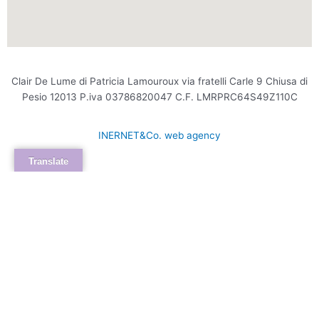
Clair De Lume di Patricia Lamouroux via fratelli Carle 9 Chiusa di
Pesio 12013 P.iva 03786820047 C.F. LMRPRC64S49Z110C
INERNET&Co. web agency
Translate
INTERNET&Co. web agency
- Con
Kuaby
Visibilità - Sito web - Posizionamento online -
Social
×
MENU
Kuaby
Maggiore visibilità sui motori di ricerca
1
Fresature, scanalature e dettagli: il valore delle finiture su
misura
/fresature-scanalature-e-dettagli-il-valore-delle-finiture-su-misura/