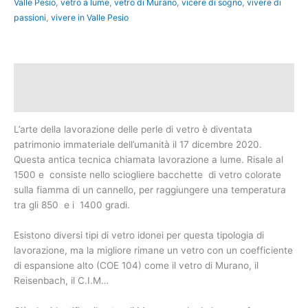
Valle Pesio
,
vetro a lume
,
vetro di Murano
,
vicere di sogno
,
vivere di
passioni
,
vivere in Valle Pesio
Descrizione
Informazioni aggiuntive
L’arte della lavorazione delle perle di vetro è diventata
patrimonio immateriale dell’umanità il 17 dicembre 2020.
Questa antica tecnica chiamata lavorazione a lume. Risale al
1500 e consiste nello sciogliere bacchette di vetro colorate
sulla fiamma di un cannello, per raggiungere una temperatura
tra gli 850 e i 1400 gradi.
Esistono diversi tipi di vetro idonei per questa tipologia di
lavorazione, ma la migliore rimane un vetro con un coefficiente
di espansione alto (COE 104) come il vetro di Murano, il
Reisenbach, il C.I.M…