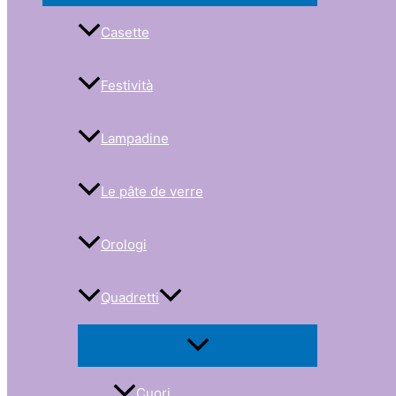
Casette
Festività
Lampadine
Le pâte de verre
Orologi
Quadretti
Cuori