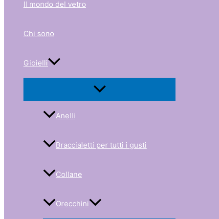
Il mondo del vetro
Chi sono
Gioielli
Anelli
Braccialetti per tutti i gusti
Collane
Orecchini