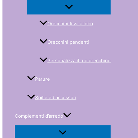
Orecchini fissi a lobo
Orecchini pendenti
Personalizza il tuo orecchino
Parure
Spille ed accessori
Complementi d’arredo