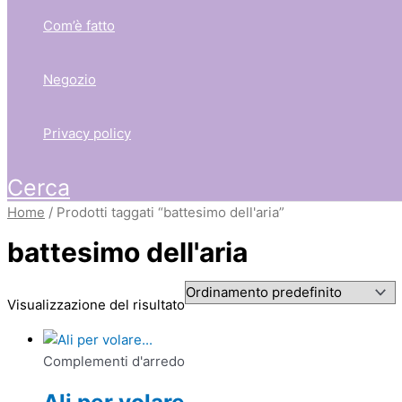
Com’è fatto
Negozio
Privacy policy
Cerca
Home
/ Prodotti taggati “battesimo dell'aria”
battesimo dell'aria
Visualizzazione del risultato
Complementi d'arredo
Ali per volare…