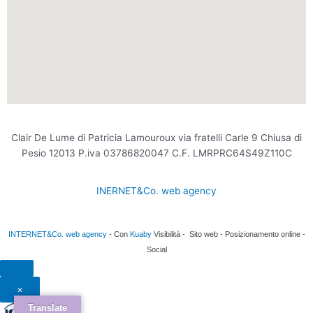
Clair De Lume di Patricia Lamouroux via fratelli Carle 9 Chiusa di
Pesio 12013 P.iva 03786820047 C.F. LMRPRC64S49Z110C
INERNET&Co. web agency
INTERNET&Co. web agency
- Con
Kuaby
Visibilità - Sito web - Posizionamento online -
Social
×
Translate