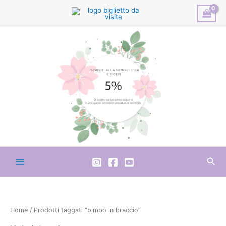
Vai
al
contenuto
Cer
Home
/ Prodotti taggati “bimbo in braccio”