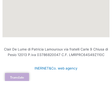
Clair De Lume di Patricia Lamouroux via fratelli Carle 9 Chiusa di
Pesio 12013 P.iva 03786820047 C.F. LMRPRC64S49Z110C
INERNET&Co. web agency
Translate
INTERNET&Co. web agency
- Con
Kuaby
Visibilità - Sito web - Posizionamento online -
Social
×