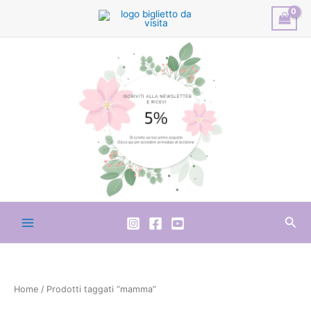
Vai
al
contenuto
Cer
Home
/ Prodotti taggati “mamma”