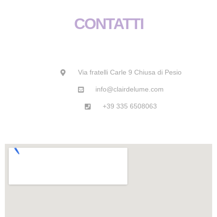
b
a
s
u
o
g
a
b
CONTATTI
o
r
p
e
k
a
p
m
Via fratelli Carle 9 Chiusa di Pesio
info@clairdelume.com
+39 335 6508063