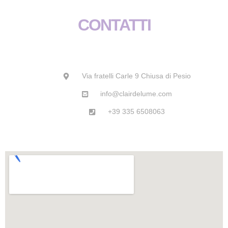
b
a
s
u
o
g
a
b
CONTATTI
o
r
p
e
k
a
p
m
Via fratelli Carle 9 Chiusa di Pesio
info@clairdelume.com
+39 335 6508063