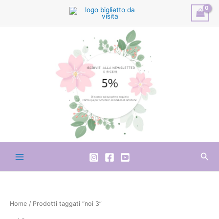
Vai
al
contenuto
Cer
Home
/ Prodotti taggati “noi 3”