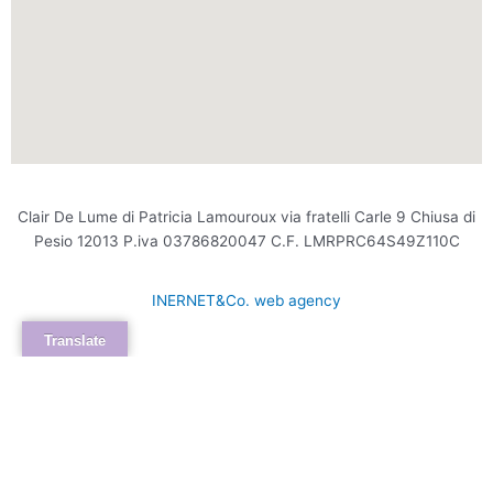
Clair De Lume di Patricia Lamouroux via fratelli Carle 9 Chiusa di
Pesio 12013 P.iva 03786820047 C.F. LMRPRC64S49Z110C
INERNET&Co. web agency
Translate
INTERNET&Co. web agency
- Con
Kuaby
Visibilità - Sito web - Posizionamento online -
Social
×