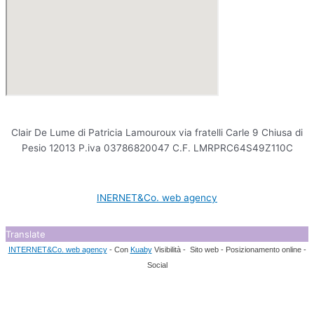
Clair De Lume di Patricia Lamouroux via fratelli Carle 9 Chiusa di
Pesio 12013 P.iva 03786820047 C.F. LMRPRC64S49Z110C
INERNET&Co. web agency
Translate
INTERNET&Co. web agency
- Con
Kuaby
Visibilità - Sito web - Posizionamento online -
Social
Utilizziamo i cookie per essere sicuri che tu possa avere la migliore
esperienza sul nostro sito. Se continui ad utilizzare questo sito noi