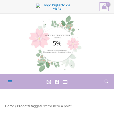
Vai
al
contenuto
Cer
Home
/ Prodotti taggati “vetro nero a pois”