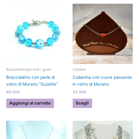
Questo
prodotto
ha
più
varianti.
Le
opzioni
possono
essere
scelte
Braccialetti per tutti i gusti
Collane
nella
Braccialetto con perle di
Collanina con cuore passante
pagina
vetro di Murano “Suzette”
in vetro di Murano
del
90,00
€
25,00
€
prodotto
Aggiungi al carrello
Scegli