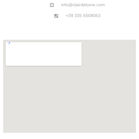
info@clairdelume.com
+39 335 6508063
Fresature, scanalature e dettagli: il
1
valore delle finiture su misura
/fresature-scanalature-e-dettagli-il-valore-delle-
finiture-su-misura/
Levigatura del legno: perché incide
2
su finitura, tatto e qualità finale
/levigatura-del-legno-perche-incide-su-finitura-
tatto-e-qualita-finale/
Taglio del legno e precisione: cosa
3
distingue una lavorazione
artigianale
/taglio-del-legno-e-precisione-cosa-distingue-
una-lavorazione-artigianale/