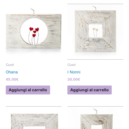
Cuori
Cuori
Ohana
I Nonni
45,00
€
30,00
€
Aggiungi al carrello
Aggiungi al carrello
Questo
prodotto
ha
più