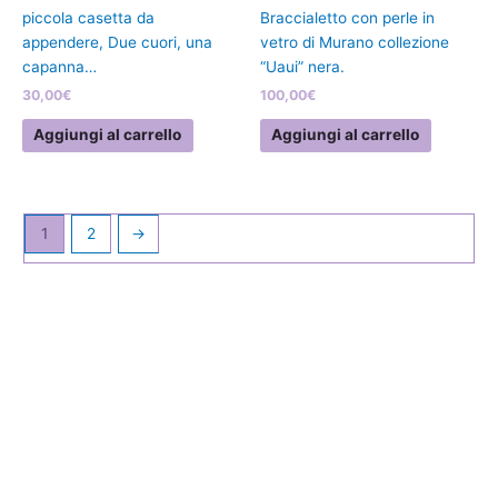
piccola casetta da
Braccialetto con perle in
appendere, Due cuori, una
vetro di Murano collezione
capanna…
“Uaui” nera.
30,00
€
100,00
€
Aggiungi al carrello
Aggiungi al carrello
1
2
→