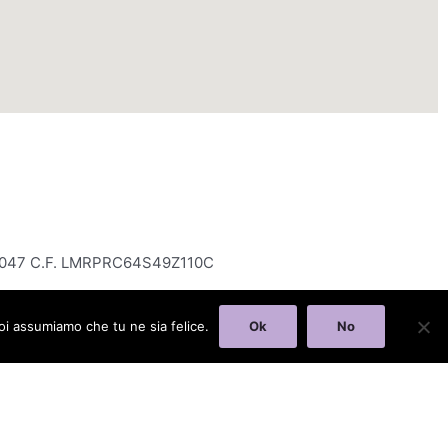
6820047 C.F. LMRPRC64S49Z110C
noi assumiamo che tu ne sia felice.
Ok
No
l