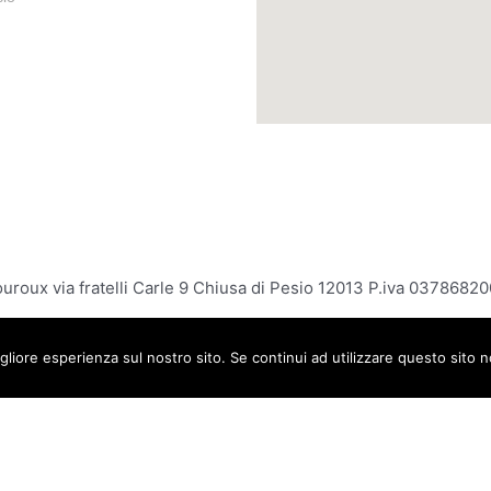
mouroux via fratelli Carle 9 Chiusa di Pesio 12013 P.iva 0378
INERNET&Co. web agency
gliore esperienza sul nostro sito. Se continui ad utilizzare questo sito 
INTERNET&Co. web agency
- Con
Kuaby
Visibilità - Sito web - Posizionamento online - Socia