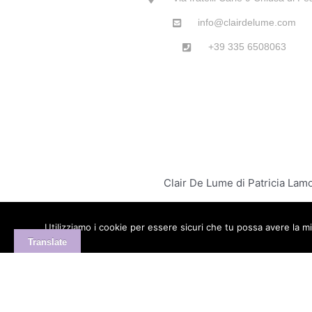
info@clairdelume.com
+39 335 6508063
Clair De Lume di Patricia La
Utilizziamo i cookie per essere sicuri che tu possa avere la mi
Translate
×