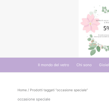
Vai
al
contenuto
Il mondo del vetro
Chi sono
Gioiel
Home
/ Prodotti taggati “occasione speciale”
occasione speciale