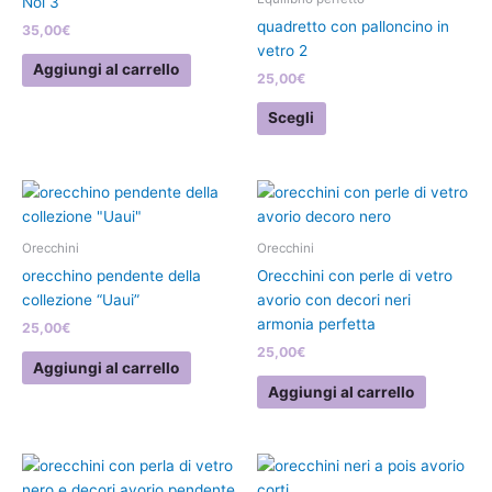
Noi 3
più
quadretto con palloncino in
35,00
€
varianti.
vetro 2
Le
Aggiungi al carrello
25,00
€
opzioni
possono
Scegli
essere
scelte
nella
pagina
del
Orecchini
Orecchini
prodotto
orecchino pendente della
Orecchini con perle di vetro
collezione “Uaui”
avorio con decori neri
armonia perfetta
25,00
€
25,00
€
Aggiungi al carrello
Aggiungi al carrello