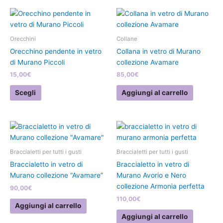
Questo
prodotto
ha
Orecchini
Collane
più
Orecchino pendente in vetro
Collana in vetro di Murano
varianti.
di Murano Piccoli
collezione Avamare
Le
15,00
€
85,00
€
opzioni
possono
Scegli
Aggiungi al carrello
essere
scelte
nella
pagina
del
Braccialetti per tutti i gusti
Braccialetti per tutti i gusti
prodotto
Braccialetto in vetro di
Braccialetto in vetro di
Murano collezione “Avamare”
Murano Avorio e Nero
collezione Armonia perfetta
90,00
€
110,00
€
Aggiungi al carrello
Aggiungi al carrello