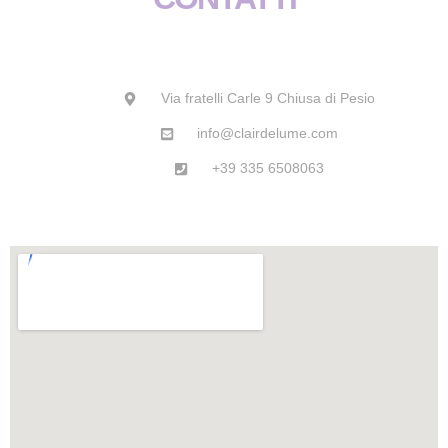
e
t
t
t
b
a
s
u
o
g
a
b
Via fratelli Carle 9 Chiusa di Pesio
info@clairdelume.com
o
r
p
e
+39 335 6508063
k
a
p
m