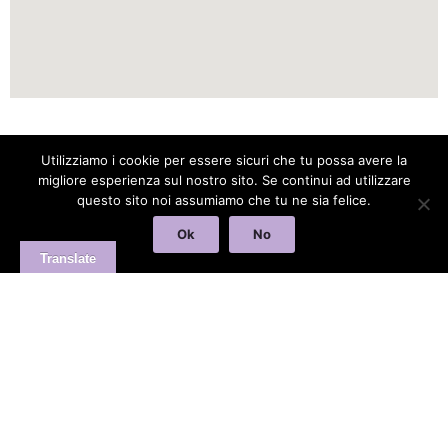
Clair De Lume di Patricia Lamouroux via fratelli Carle 9 Chiusa di
Utilizziamo i cookie per essere sicuri che tu possa avere la
Pesio 12013 P.iva 03786820047 C.F. LMRPRC64S49Z110C
migliore esperienza sul nostro sito. Se continui ad utilizzare
questo sito noi assumiamo che tu ne sia felice.
INERNET&Co. web agency
Ok
No
Translate
INTERNET&Co. web agency
- Con
Kuaby
Visibilità - Sito web - Posizionamento online -
Social
×
MENU
Kuaby
Maggiore visibilità sui motori di ricerca
1
Fresature, scanalature e dettagli: il valore delle finiture su