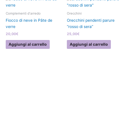
nella
pagina
Complementi d'arredo
Orecchini
del
Fiocco di neve in Pâte de
Orecchini pendenti parure
prodotto
verre
“rosso di sera”
20,00
€
25,00
€
Aggiungi al carrello
Aggiungi al carrello