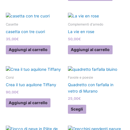
Casette
Complementi d'arredo
casetta con tre cuori
La vie en rose
35,00
€
50,00
€
Aggiungi al carrello
Aggiungi al carrello
Questo
prodotto
Corsi
Favole e poesie
ha
Crea il tuo aquilone Tiffany
Quadretto con farfalla in
più
vetro di Murano
90,00
€
varianti.
25,00
€
Le
Aggiungi al carrello
opzioni
Scegli
possono
essere
scelte