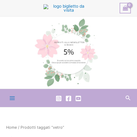
Vai
al
contenuto
Cer
Home
/ Prodotti taggati “vetro”