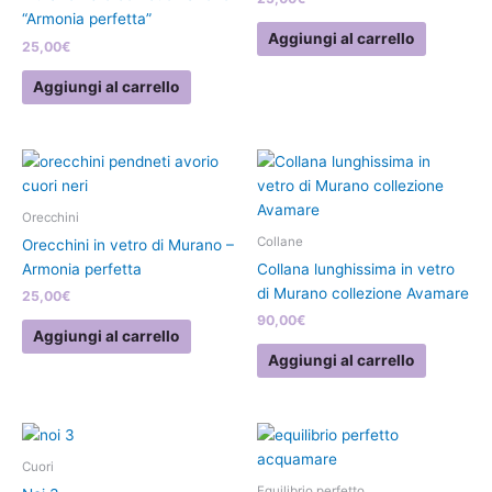
“Armonia perfetta”
Aggiungi al carrello
25,00
€
Aggiungi al carrello
Orecchini
Collane
Orecchini in vetro di Murano –
Armonia perfetta
Collana lunghissima in vetro
di Murano collezione Avamare
25,00
€
90,00
€
Aggiungi al carrello
Aggiungi al carrello
Questo
prodotto
Cuori
ha
Equilibrio perfetto