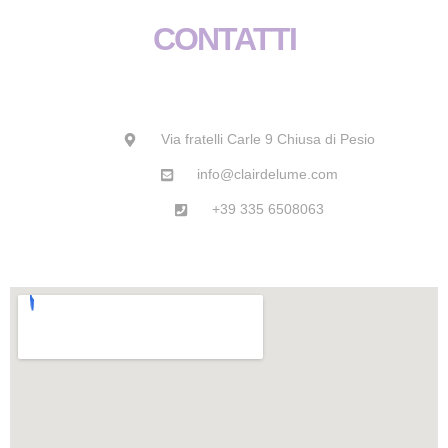
o
g
a
b
CONTATTI
o
r
p
e
k
a
p
m
Via fratelli Carle 9 Chiusa di Pesio
info@clairdelume.com
+39 335 6508063