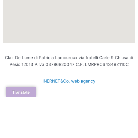
Clair De Lume di Patricia Lamouroux via fratelli Carle 9 Chiusa di
Pesio 12013 P.iva 03786820047 C.F. LMRPRC64S49Z110C
INERNET&Co. web agency
Translate
INTERNET&Co. web agency
- Con
Kuaby
Visibilità - Sito web - Posizionamento online -
Social
×