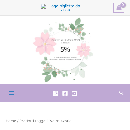
Vai
al
contenuto
Cer
Home
/ Prodotti taggati “vetro avorio”