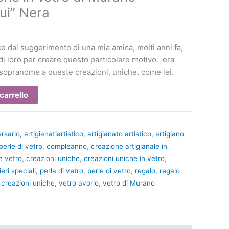
ui” Nera
ce dal suggerimento di una mia amica, molti anni fa,
a di loro per creare questo particolare motivo. era
o sopranome a queste creazioni, uniche, come lei.
carrello
rsario
,
artigianatiartistico
,
artigianato artistico
,
artigiano
perle di vetro
,
compleanno
,
creazione artigianale in
in vetro
,
creazioni uniche
,
creazioni uniche in vetro
,
eri speciali
,
perla di vetro
,
perle di vetro
,
regalo
,
regalo
 creazioni uniche
,
vetro avorio
,
vetro di Murano