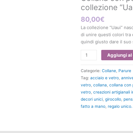
vetro
collezione “Ua
di
80,00
€
Murano
collezione
La collezione “Uaui” nas
"Uaui"
di unire questi colori tr
Nera
quindi giusto dare il su
quantità
Aggiungi al 
Categorie:
Collane
,
Parure
Tag:
acciaio e vetro
,
annive
vetro
,
collana
,
collana con 
vetro
,
creazioni artigianali 
decori unici
,
girocollo
,
pensi
fatto a mano
,
regalo unico.