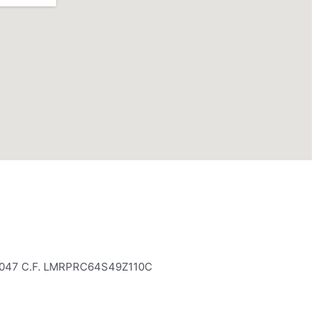
6820047 C.F. LMRPRC64S49Z110C