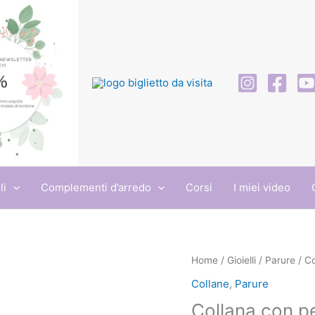
li
Complementi d’arredo
Corsi
I miei video
Collana
Home
/
Gioielli
/
Parure
/ Co
con
Collane
,
Parure
perle
Collana con pe
in