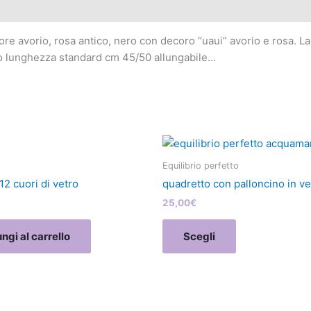
ore avorio, rosa antico, nero con decoro “uaui” avorio e rosa. 
aio lunghezza standard cm 45/50 allungabile…
Questo
prodotto
Equilibrio perfetto
ha
2 cuori di vetro
quadretto con palloncino in ve
più
25,00
€
varianti.
Le
ngi al carrello
Scegli
opzioni
possono
essere
scelte
nella