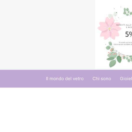
Vai
al
contenuto
Il mondo del vetro
Chi sono
Gioiel