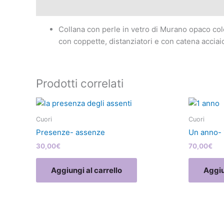
Descrizione
Collana con perle in vetro di Murano opaco col
con coppette, distanziatori e con catena acci
Prodotti correlati
Cuori
Cuori
Presenze- assenze
Un anno- 1
30,00
€
70,00
€
Aggiungi al carrello
Aggiu